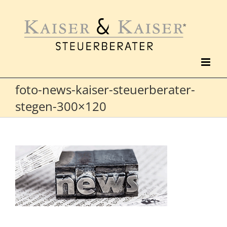
Zum
Inhalt
springen
foto-news-kaiser-steuerberater-
stegen-300×120